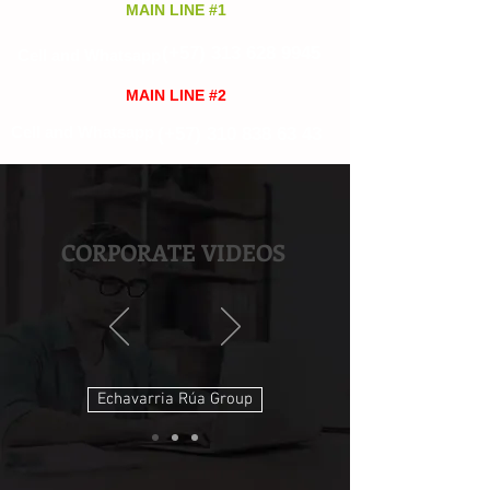
MAIN LINE #1
(+57)
313 628 9945
Cell and Whatsapp
MAIN LINE #2
Cell and Whatsapp
(+57)
310 838 63 43
CORPORATE VIDEOS
Echavarria Rúa Group