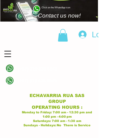
Click on the WhatsApp icon
Contact us now!
Log In
(+57)
310 838 6343
Linea principal
(+57)
313 628 9945
Linea principal
ECHAVARRIA RUA SAS
GROUP
OPERATING
HOURS
:
Monday to Friday:
7:00 am - 12:30 pm
and
1:00 pm -
4:00
pm
Saturdays:
7:00 am -
1:30 am
Sundays - Holidays:
No
There is Service