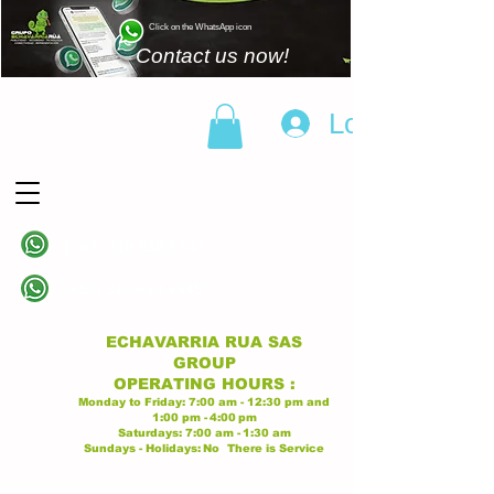
Click on the WhatsApp icon
Contact us now!
Log In
(+57)
310 838 6343
Linea principal
(+57)
313 628 9945
Linea principal
ECHAVARRIA RUA SAS
GROUP
OPERATING
HOURS
:
Monday to Friday:
7:00 am - 12:30 pm
and
1:00 pm -
4:00
pm
Saturdays:
7:00 am -
1:30 am
Sundays - Holidays:
No
There is Service