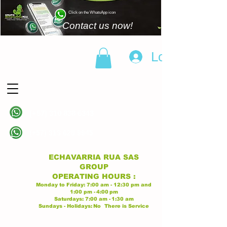
Click on the WhatsApp icon
Contact us now!
Log In
(+57)
310 838 6343
Linea principal
(+57)
313 628 9945
Linea principal
ECHAVARRIA RUA SAS
GROUP
OPERATING
HOURS
:
Monday to Friday:
7:00 am - 12:30 pm
and
1:00 pm -
4:00
pm
Saturdays:
7:00 am -
1:30 am
Sundays - Holidays:
No
There is Service