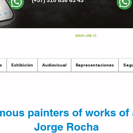
(+57) 310 838 63 43
Cell and Whatsapp
MAIN LINE #1
s
Exhibición
Audiovisual
Representaciones
Segu
ous painters of works of 
Jorge Rocha