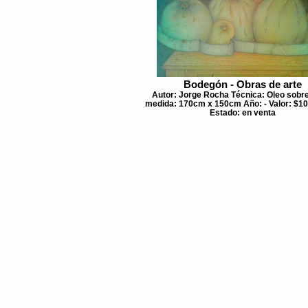
Bodegón - Obras de arte
Autor: Jorge Rocha Técnica: Oleo sobre
medida: 170cm x 150cm Año: - Valor: $10
Estado: en venta