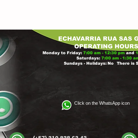
ECHAVARRIA RUA SAS 
OPERATING
HOUR
Monday to Friday:
7:00 am - 12:30 pm
and
1
Saturdays:
7:00 am -
1:30 a
Sundays - Holidays:
No
There is 
Click on the WhatsApp icon