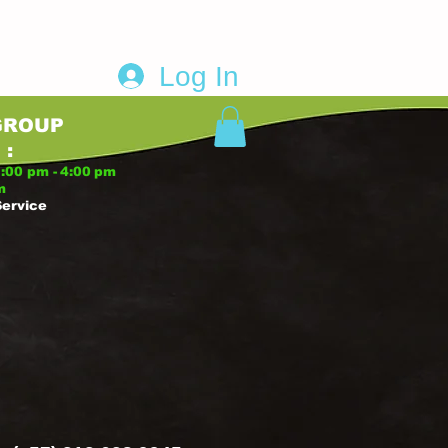
Log In
GROUP
S
:
:00 pm -
4:00
pm
m
Service