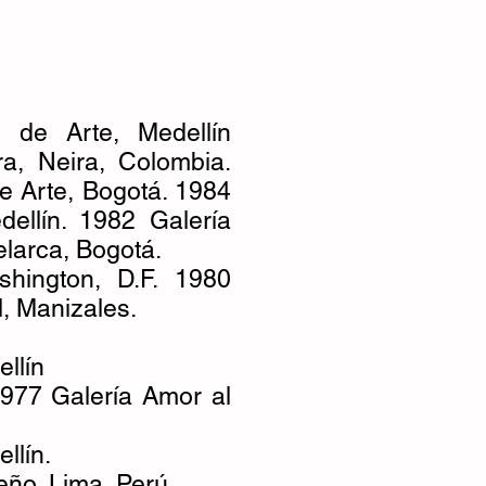
 de Arte, Medellín
a, Neira, Colombia.
e Arte, Bogotá. 1984
ellín. 1982 Galería
elarca, Bogotá.
hington, D.F. 1980
l, Manizales.
ellín
1977 Galería Amor al
llín.
eño, Lima, Perú.