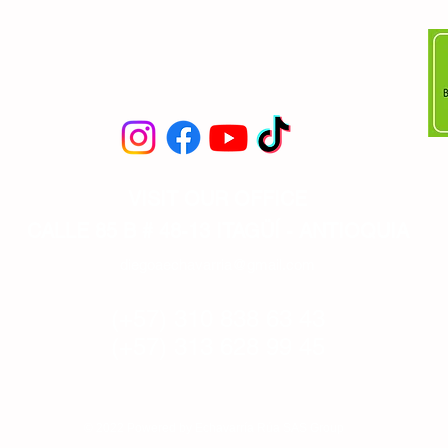
VISIT OUR OFFICE
CALLE 85 B # 48-13 ITAGÜÍ - ANTIOQUIA
diegoaechavarria@gmail.com
(+57) 310 838 63 43
(+57) 313 628 99 45
© 2022 Powered by
Echavarría Rúa SAS Group