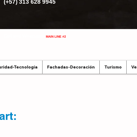
(+57) 313 628 9945
Cell and Whatsapp
MAIN LINE #2
ridad-Tecnología
Fachadas-Decoración
Turismo
Ve
art: