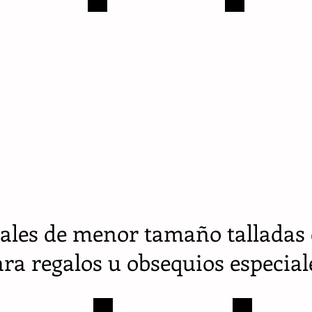
Antioquia
-
Yarumal
-
1
obra
ales de menor tamaño talladas 
ra regalos u obsequios especial