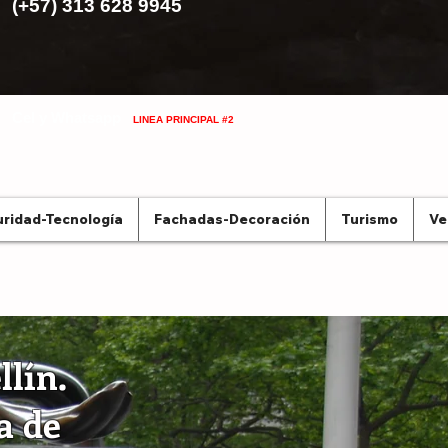
(+57) 313 628 9945
Cel y Whatsapp
LINEA PRINCIPAL #2
ridad-Tecnología
Fachadas-Decoración
Turismo
Ve
llín.
a de