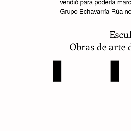
vendió para poderla marc
Grupo Echavarría Rúa no 
Escul
Obras de arte 
Conrado Cardona
Eduardo R
Colombia
Colombia
-
-
11
Norte
Obras
Santander
-
Pamplona
-
1
obra