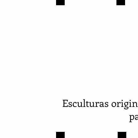
Estado
Antioquia
de
-
Mérida
Fredonia
-
-
4
4
obras
obras
Esculturas origin
pa