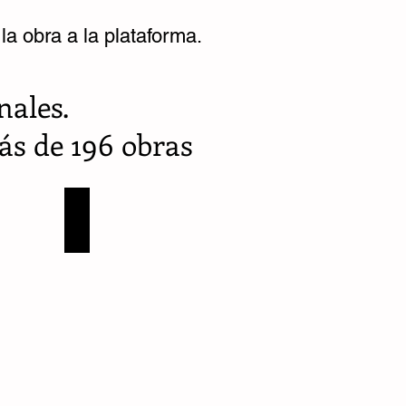
a obra a la plataforma.
nales.
ás de 196 obras
Héctor Lombana
Colombia-
Valle
del
Cauca
-
Riofrío
-
3
Obra