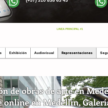
(+57) 310 838 63 43
Cel y Whatsapp
LINEA PRINCIPAL #1
s
Exhibición
Audiovisual
Representaciones
Segu
ón de obras de arte en Mede
e online en Medellín, Galerí