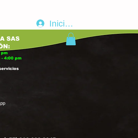
Iniciar sesión
A SAS
ÓN:
0
p
m
 - 4:00 pm
m
servicios
App