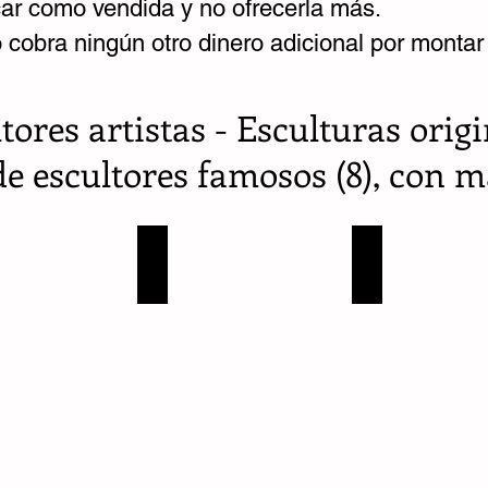
ar como vendida y no ofrecerla más.
cobra ningún otro dinero adicional por montar l
tores artistas - Esculturas origi
de escultores famosos (8), con m
amírez Villamizar
Fernando Botero Escultor
Gélvis
Colombia
Colombia
-
-
Antioquia
Norte
-
de
Medellín
santander
-
-
1
1
Obra
obra