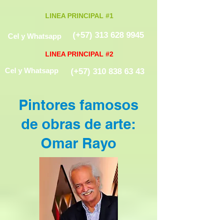
LINEA PRINCIPAL #1
(+57)
313 628 9945
Cel y Whatsapp
LINEA PRINCIPAL #2
Cel y Whatsapp
(+57)
310 838 63 43
Pintores famosos
de obras de arte:
Omar Rayo