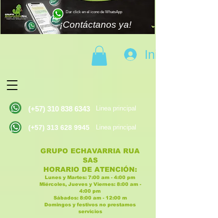
Dar click en el icono de WhatsApp
¡Contáctanos ya!
Iniciar sesión
(+57)
310 838 6343
Linea principal
(+57)
313 628 9945
Linea principal
GRUPO ECHAVARRIA RUA
SAS
H
ORARIO DE ATENCI
ÓN:
Lunes y Martes:
7:00 am - 4:00
p
m
Miércoles, Jueves y Viernes:
8:
00 am -
4:00 pm
Sábados:
8:00 am - 12:00 m
Domingos y festivos no prestamos
servicios