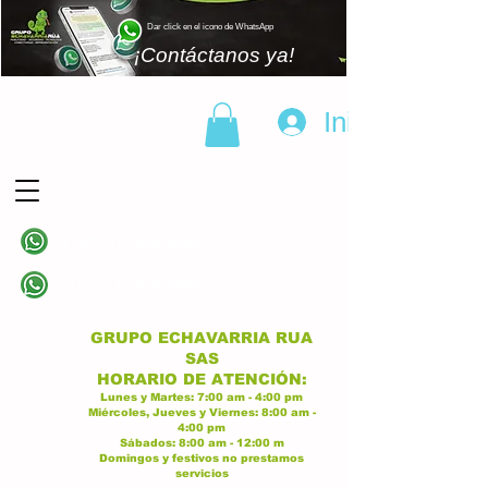
Dar click en el icono de WhatsApp
¡Contáctanos ya!
Iniciar sesión
(+57)
310 838 6343
Linea principal
(+57)
313 628 9945
Linea principal
GRUPO ECHAVARRIA RUA
SAS
H
ORARIO DE ATENCI
ÓN:
Lunes y Martes:
7:00 am - 4:00
p
m
Miércoles, Jueves y Viernes:
8:
00 am -
4:00 pm
Sábados:
8:00 am - 12:00 m
Domingos y festivos no prestamos
servicios