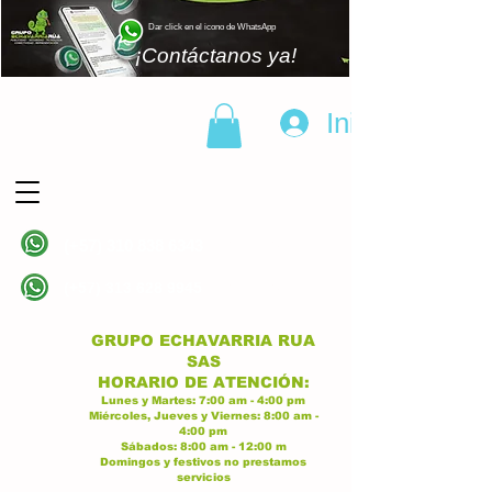
Dar click en el icono de WhatsApp
¡Contáctanos ya!
Iniciar sesión
(+57)
310 838 6343
Linea principal
(+57)
313 628 9945
Linea principal
GRUPO ECHAVARRIA RUA
SAS
H
ORARIO DE ATENCI
ÓN:
Lunes y Martes:
7:00 am - 4:00
p
m
Miércoles, Jueves y Viernes:
8:
00 am -
4:00 pm
Sábados:
8:00 am - 12:00 m
Domingos y festivos no prestamos
servicios