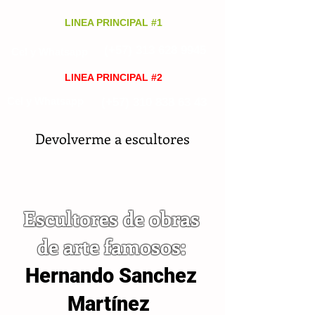
LINEA PRINCIPAL #1
(+57)
313 628 9945
Cel y Whatsapp
LINEA PRINCIPAL #2
Cel y Whatsapp
(+57)
310 838 63 43
Devolverme a escultores
Escultores de obras
de arte famosos:
Hernando Sanchez
Martínez