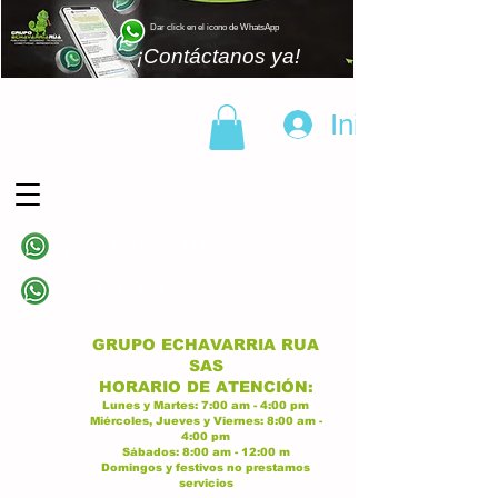
Dar click en el icono de WhatsApp
¡Contáctanos ya!
Iniciar sesión
(+57)
310 838 6343
Linea principal
(+57)
313 628 9945
Linea principal
GRUPO ECHAVARRIA RUA
SAS
H
ORARIO DE ATENCI
ÓN:
Lunes y Martes:
7:00 am - 4:00
p
m
Miércoles, Jueves y Viernes:
8:
00 am -
4:00 pm
Sábados:
8:00 am - 12:00 m
Domingos y festivos no prestamos
servicios