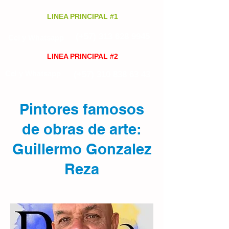
LINEA PRINCIPAL #1
(+57)
313 628 9945
Cel y Whatsapp
LINEA PRINCIPAL #2
Cel y Whatsapp
(+57)
310 838 63 43
Pintores famosos
de obras de arte:
Guillermo Gonzalez
Reza