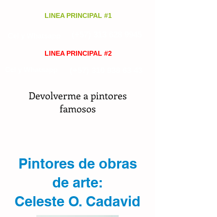
LINEA PRINCIPAL #1
(+57)
313 628 9945
Cel y Whatsapp
LINEA PRINCIPAL #2
Cel y Whatsapp
(+57)
310 838 63 43
Devolverme a pintores
famosos
Pintores de obras
de arte:
Celeste O. Cadavid