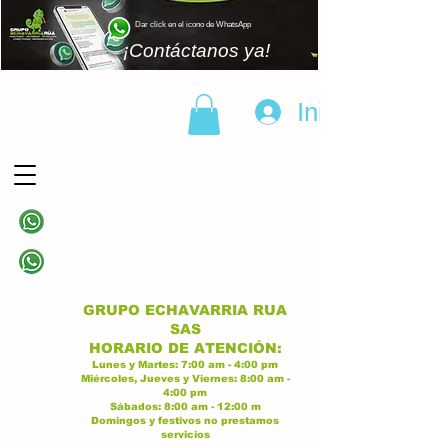
Dar click en el icono de WhatsApp
¡Contáctanos ya!
Iniciar sesión
(+57)
310 838 6343
Linea principal
(+57)
313 628 9945
Linea principal
GRUPO ECHAVARRIA RUA
SAS
H
ORARIO DE ATENCI
ÓN:
Lunes y Martes:
7:00 am - 4:00
p
m
Miércoles, Jueves y Viernes:
8:
00 am -
4:00 pm
Sábados:
8:00 am - 12:00 m
Domingos y festivos no prestamos
servicios