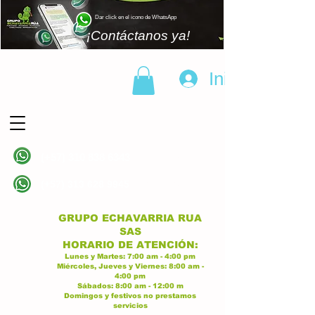
Dar click en el icono de WhatsApp
¡Contáctanos ya!
Iniciar sesión
(+57)
310 838 6343
Linea principal
(+57)
313 628 9945
Linea principal
GRUPO ECHAVARRIA RUA
SAS
H
ORARIO DE ATENCI
ÓN:
Lunes y Martes:
7:00 am - 4:00
p
m
Miércoles, Jueves y Viernes:
8:
00 am -
4:00 pm
Sábados:
8:00 am - 12:00 m
Domingos y festivos no prestamos
servicios