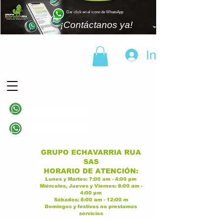
Dar click en el icono de WhatsApp
¡Contáctanos ya!
Iniciar sesión
(+57)
310 838 6343
Linea principal
(+57)
313 628 9945
Linea principal
GRUPO ECHAVARRIA RUA
SAS
H
ORARIO DE ATENCI
ÓN:
Lunes y Martes:
7:00 am - 4:00
p
m
Miércoles, Jueves y Viernes:
8:
00 am -
4:00 pm
Sábados:
8:00 am - 12:00 m
Domingos y festivos no prestamos
servicios