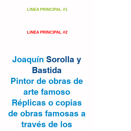
LINEA PRINCIPAL #1
(+57)
313 628 9945
Cel y Whatsapp
LINEA PRINCIPAL #2
Cel y Whatsapp
(+57)
310 838 63 43
Joaquín
Sorolla y
Bastida
Pintor de obras de
arte famoso
Réplicas o copias
de obras famosas a
través de los