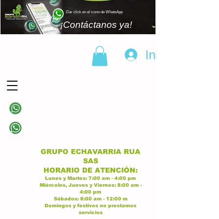
Dar click en el icono de WhatsApp
¡Contáctanos ya!
Iniciar sesión
(+57)
310 838 6343
Linea principal
(+57)
313 628 9945
Linea principal
GRUPO ECHAVARRIA RUA
SAS
H
ORARIO DE ATENCI
ÓN:
Lunes y Martes:
7:00 am - 4:00
p
m
Miércoles, Jueves y Viernes:
8:
00 am -
4:00 pm
Sábados:
8:00 am - 12:00 m
Domingos y festivos no prestamos
servicios