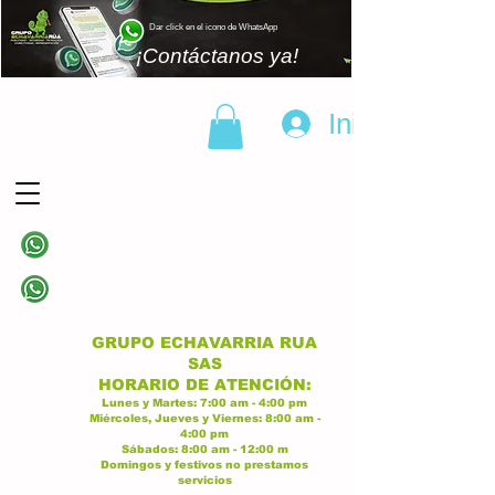
Dar click en el icono de WhatsApp
¡Contáctanos ya!
Iniciar sesión
(+57)
310 838 6343
Linea principal
(+57)
313 628 9945
Linea principal
GRUPO ECHAVARRIA RUA
SAS
H
ORARIO DE ATENCI
ÓN:
Lunes y Martes:
7:00 am - 4:00
p
m
Miércoles, Jueves y Viernes:
8:
00 am -
4:00 pm
Sábados:
8:00 am - 12:00 m
Domingos y festivos no prestamos
servicios