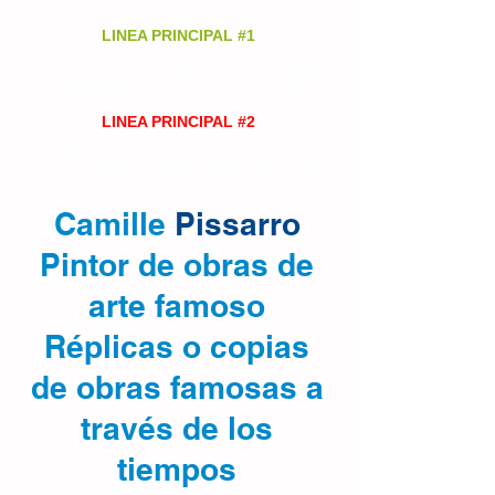
LINEA PRINCIPAL #1
(+57)
313 628 9945
Cel y Whatsapp
LINEA PRINCIPAL #2
Cel y Whatsapp
(+57)
310 838 63 43
Camille
Pissarro
Pintor de obras de
arte famoso
Réplicas o copias
de obras famosas a
través de los
tiempos